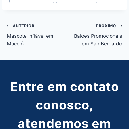
do
Post:
Navegação
ANTERIOR
PRÓXIMO
Mascote Inflável em
Baloes Promocionais
de
Maceió
em Sao Bernardo
Post
Entre em contato
conosco,
atendemos em