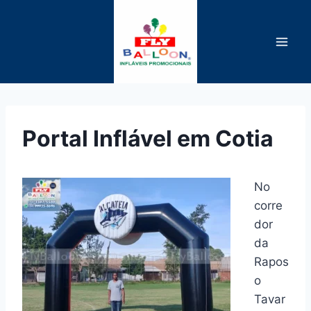
Pular
para
o
Conteúdo
Portal Inflável em Cotia
No
corre
dor
da
Rapos
o
Tavar