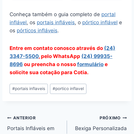
Conheça também o guia completo de
portal
inflável
, os
portais infláveis
, o
pórtico inflável
e
os
pórticos infláveis
.
Entre em contato conosco através do
(24)
3347-5500
, pelo WhatsApp
(24) 99935-
8696
ou preencha o nosso
formulário
e
solicite sua cotação para Cotia.
Tags
#
portais inflaveis
#
portico inflavel
do
Post:
Navegação
ANTERIOR
PRÓXIMO
Portais Infláveis em
Bexiga Personalizada
de