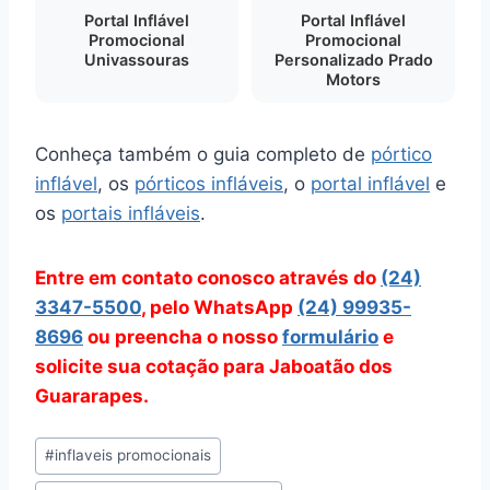
Portal Inflável
Portal Inflável
Promocional
Promocional
Univassouras
Personalizado Prado
Motors
Conheça também o guia completo de
pórtico
inflável
, os
pórticos infláveis
, o
portal inflável
e
os
portais infláveis
.
Entre em contato conosco através do
(24)
3347-5500
, pelo WhatsApp
(24) 99935-
8696
ou preencha o nosso
formulário
e
solicite sua cotação para Jaboatão dos
Guararapes.
Tags
#
inflaveis promocionais
do