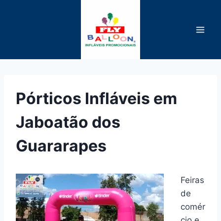
Pular
para
o
Conteúdo
Pórticos Infláveis em
Jaboatão dos
Guararapes
Feiras
de
comér
cio e