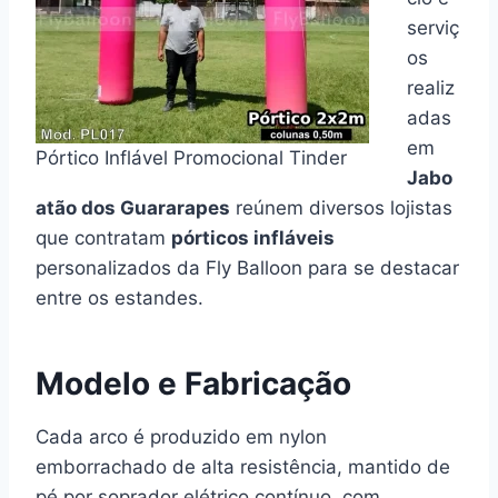
serviç
os
realiz
adas
em
Pórtico Inflável Promocional Tinder
Jabo
atão dos Guararapes
reúnem diversos lojistas
que contratam
pórticos infláveis
personalizados da Fly Balloon para se destacar
entre os estandes.
Modelo e Fabricação
Cada arco é produzido em nylon
emborrachado de alta resistência, mantido de
pé por soprador elétrico contínuo, com