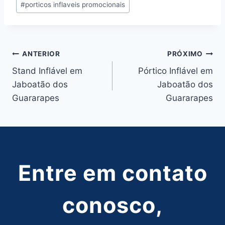
#
porticos inflaveis promocionais
Post:
Navegação
ANTERIOR
PRÓXIMO
Stand Inflável em
Pórtico Inflável em
de
Jaboatão dos
Jaboatão dos
Post
Guararapes
Guararapes
Entre em contato
conosco,