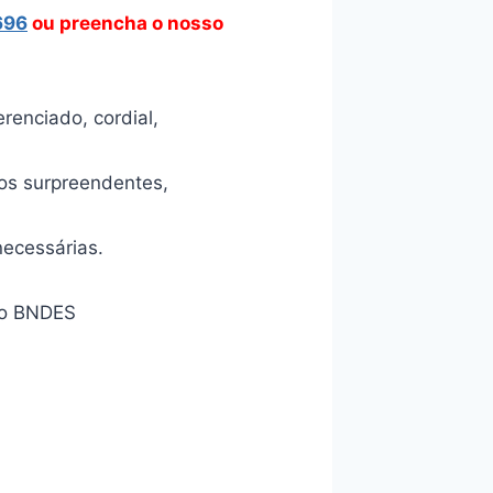
696
ou preencha o nosso
enciado, cordial,
os surpreendentes,
necessárias.
tão BNDES