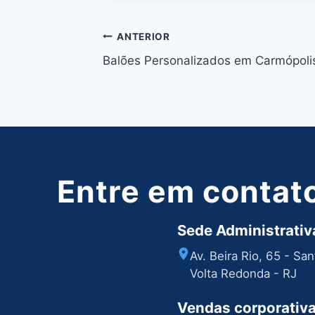
Navegação
ANTERIOR
Balões Personalizados em Carmópoli
de
Post
Entre em contat
Sede Administrativa
Av. Beira Rio, 65 - Sa
Volta Redonda - RJ
Vendas corporativ