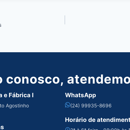
s
o conosco, atendemos
 e Fábrica I
WhatsApp
nto Agostinho
(24) 99935-8696
Horário de atendimen
as