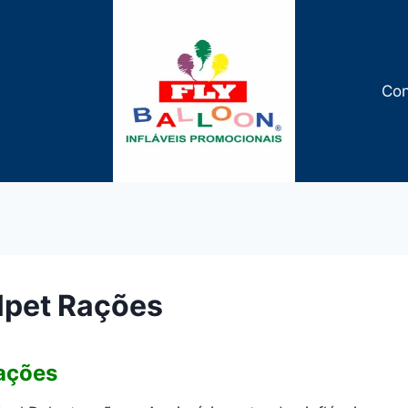
Con
alpet Rações
rações