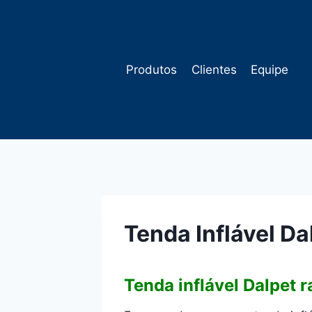
Pular
para
o
Conteúdo
Produtos
Clientes
Equipe
Tenda Inflável D
Tenda inflável Dalpet 