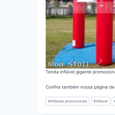
Tenda inflável gigante promocion
Confira também nossa página d
Tags
#
inflaveis promocionais
#
inflavel
do
Post: