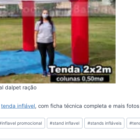
al dalpet ração
e
tenda inflável
, com ficha técnica completa e mais fotos
#
inflavel promocional
#
stand inflavel
#
stands infláveis
#
tend