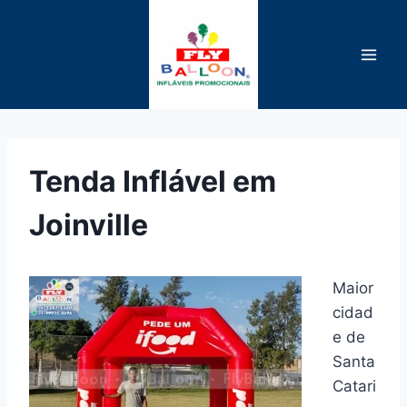
Pular
para
o
Conteúdo
Tenda Inflável em
Joinville
Maior
cidad
e de
Santa
Catari