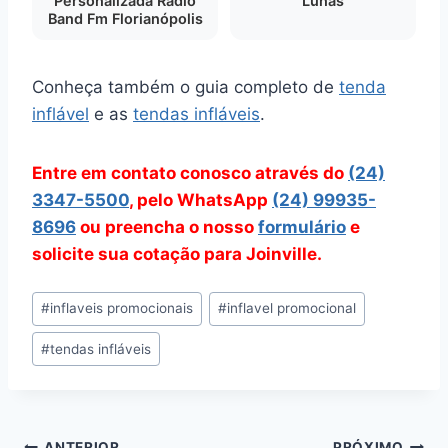
Personalizada Rádio
Lunas
Band Fm Florianópolis
Conheça também o guia completo de
tenda
inflável
e as
tendas infláveis
.
Entre em contato conosco através do
(24)
3347-5500
, pelo WhatsApp
(24) 99935-
8696
ou preencha o nosso
formulário
e
solicite sua cotação para Joinville.
Tags
#
inflaveis promocionais
#
inflavel promocional
do
#
tendas infláveis
Post:
ANTERIOR
PRÓXIMO