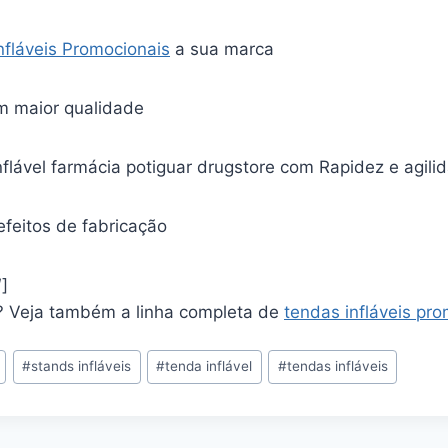
Infláveis Promocionais
a sua marca
m maior qualidade
lável farmácia potiguar drugstore com Rapidez e agili
efeitos de fabricação
]
? Veja também a linha completa de
tendas infláveis pr
#
stands infláveis
#
tenda inflável
#
tendas infláveis