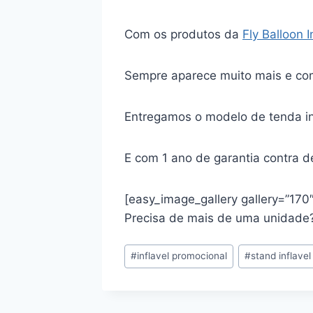
Com os produtos da
Fly Balloon 
Sempre aparece muito mais e co
Entregamos o modelo de tenda inf
E com 1 ano de garantia contra d
[easy_image_gallery gallery=”170″
Precisa de mais de uma unidade
Tags
#
inflavel promocional
#
stand inflavel
do
Post: