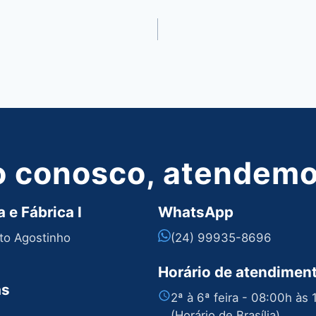
o conosco, atendemos
 e Fábrica I
WhatsApp
nto Agostinho
(24) 99935-8696
Horário de atendimen
as
2ª à 6ª feira - 08:00h às
(Horário de Brasília)