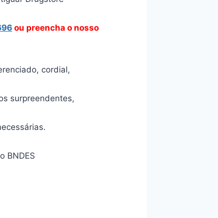
696
ou preencha o nosso
enciado, cordial,
os surpreendentes,
necessárias.
tão BNDES