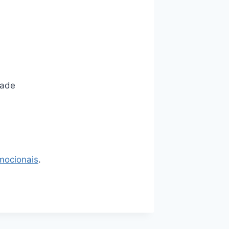
dade
omocionais
.