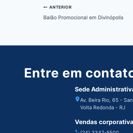
Navegação
ANTERIOR
Balão Promocional em Divinópolis
de
Post
Entre em contat
Sede Administrativa
Av. Beira Rio, 65 - Sa
Volta Redonda - RJ
Vendas corporativ
(24) 3347-5500