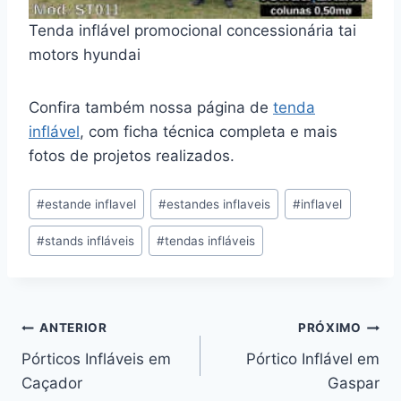
Tenda inflável promocional concessionária tai
motors hyundai
Confira também nossa página de
tenda
inflável
, com ficha técnica completa e mais
fotos de projetos realizados.
Tags
#
estande inflavel
#
estandes inflaveis
#
inflavel
do
#
stands infláveis
#
tendas infláveis
Post:
Navegação
ANTERIOR
PRÓXIMO
Pórticos Infláveis em
Pórtico Inflável em
de
Caçador
Gaspar