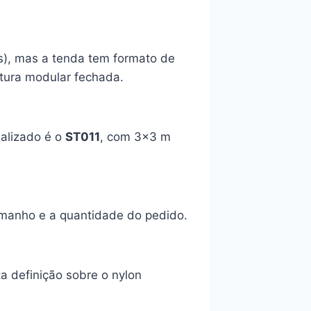
s), mas a tenda tem formato de
utura modular fechada.
alizado é o
ST011
, com 3×3 m
amanho e a quantidade do pedido.
ta definição sobre o nylon