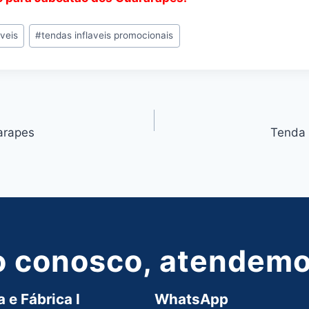
áveis
#
tendas inflaveis promocionais
arapes
Tenda 
o conosco, atendemos
 e Fábrica I
WhatsApp