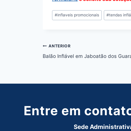
Tags
#
inflaveis promocionais
#
tendas infl
do
Post:
Navegação
ANTERIOR
Balão Inflável em Jaboatão dos Guar
de
Post
Entre em contat
Sede Administrativa