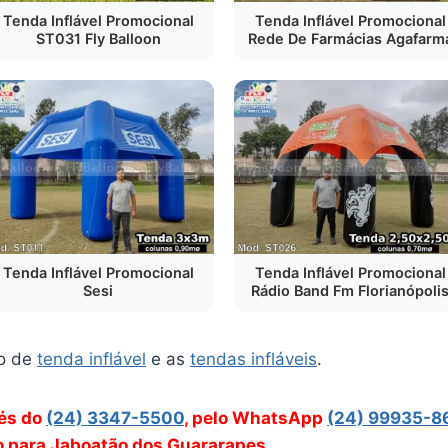
Tenda Inflável Promocional
Tenda Inflável Promocional
ST031 Fly Balloon
Rede De Farmácias Agafarm
Tenda Inflável Promocional
Tenda Inflável Promocional
Sesi
Rádio Band Fm Florianópoli
o de
tenda inflável
e as
tendas infláveis
.
vés do
(24) 3347-5500
, pelo WhatsApp
(24) 99935-8
ão para Jaboatão dos Guararapes.