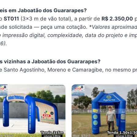
veis em Jaboatão dos Guararapes?
 o
ST011
(3×3 m de vão total), a partir de
R$ 2.350,00
p
ade solicitada — peça uma cotação.
*Valores aproximad
impressão digital, complexidade, data do projeto e imp
6).
es vizinhas a Jaboatão dos Guararapes?
 Santo Agostinho, Moreno e Camaragibe, no mesmo pr