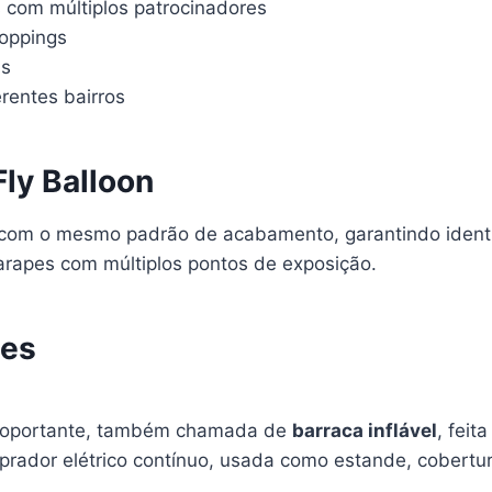
com múltiplos patrocinadores
oppings
is
rentes bairros
Fly Balloon
a com o mesmo padrão de acabamento, garantindo identi
arapes com múltiplos pontos de exposição.
tes
utoportante, também chamada de
barraca inflável
, fei
rador elétrico contínuo, usada como estande, cobertura