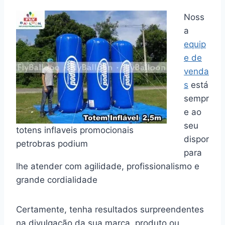
Noss
a
equip
e de
venda
s
está
sempr
e ao
seu
totens inflaveis promocionais
dispor
petrobras podium
para
lhe atender com agilidade, profissionalismo e
grande cordialidade
Certamente, tenha resultados surpreendentes
na divulgação da sua marca, produto ou