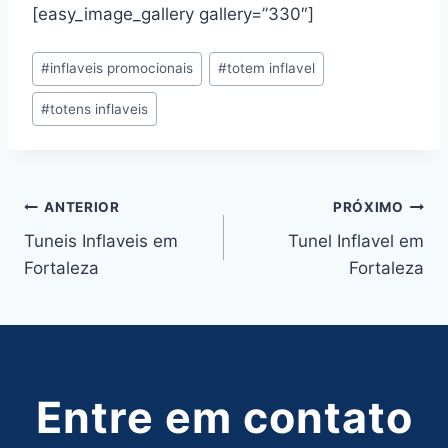
[easy_image_gallery gallery=”330″]
Tags
#
inflaveis promocionais
#
totem inflavel
do
#
totens inflaveis
Post:
Navegação
ANTERIOR
PRÓXIMO
Tuneis Inflaveis em
Tunel Inflavel em
de
Fortaleza
Fortaleza
Post
Entre em contato