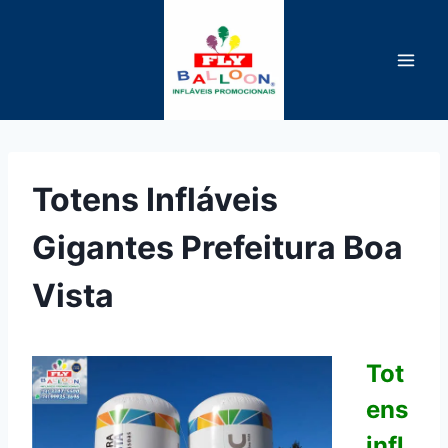
Pular
para
o
Conteúdo
Totens Infláveis
Gigantes Prefeitura Boa
Vista
Tot
ens
infl