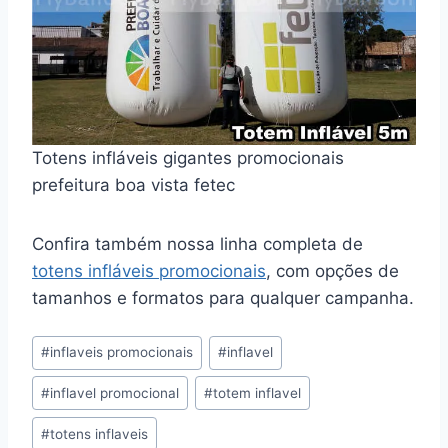
Totens infláveis gigantes promocionais
prefeitura boa vista fetec
Confira também nossa linha completa de
totens infláveis promocionais
, com opções de
tamanhos e formatos para qualquer campanha.
Tags
#
inflaveis promocionais
#
inflavel
do
#
inflavel promocional
#
totem inflavel
Post:
#
totens inflaveis