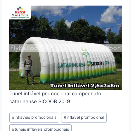
Túnel inflável promocional campeonato
catarinense SICOOB 2019
Tags
#
inflaveis promocionais
#
inflavel promocional
do
#
tuneis inflaveis promocionais
Post: