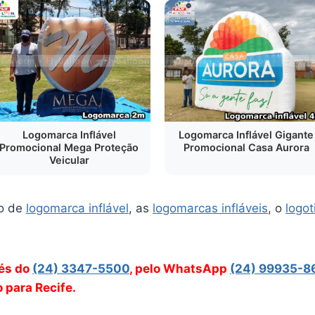
Logomarca Inflável
Logomarca Inflável Gigante
Promocional Mega Proteção
Promocional Casa Aurora
Veicular
o de
logomarca inflável
, as
logomarcas infláveis
, o
logot
vés do
(24) 3347-5500
, pelo WhatsApp
(24) 99935-8
o para Recife.