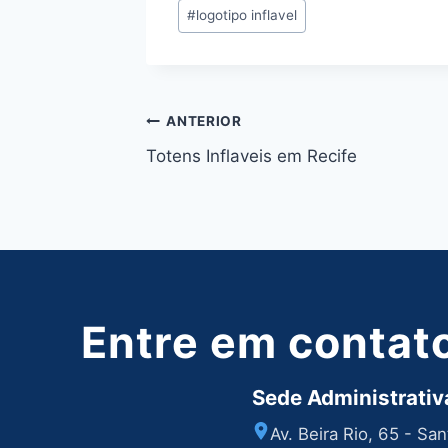
Tags
#
logotipo inflavel
do
Post:
Navegação
ANTERIOR
Totens Inflaveis em Recife
de
Post
Entre em contat
Sede Administrativa
Av. Beira Rio, 65 - Sa