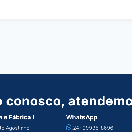
o conosco, atendemos
 e Fábrica I
WhatsApp
nto Agostinho
(24) 99935-8696