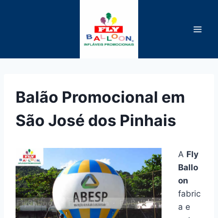
Pular
para
o
Conteúdo
Balão Promocional em
São José dos Pinhais
A
Fly
Ballo
on
fabric
a e