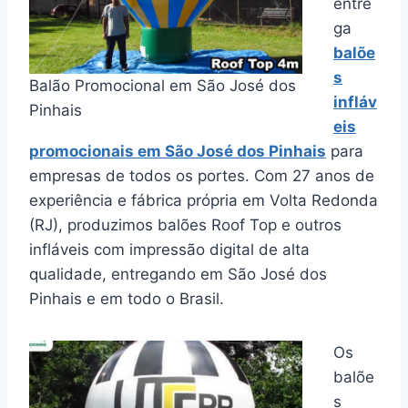
entre
ga
balõe
s
Balão Promocional em São José dos
infláv
Pinhais
eis
promocionais em São José dos Pinhais
para
empresas de todos os portes. Com 27 anos de
experiência e fábrica própria em Volta Redonda
(RJ), produzimos balões Roof Top e outros
infláveis com impressão digital de alta
qualidade, entregando em São José dos
Pinhais e em todo o Brasil.
Os
balõe
s