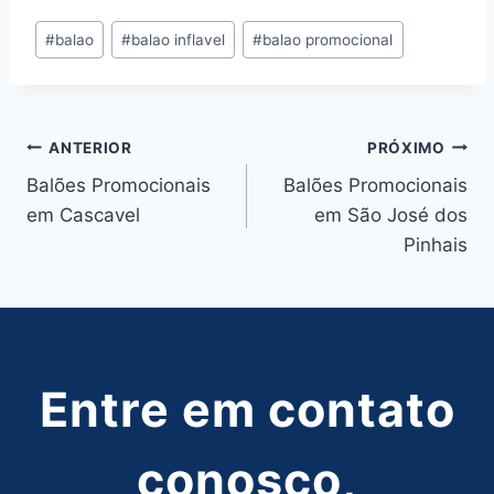
Tags
#
balao
#
balao inflavel
#
balao promocional
do
Post:
Navegação
ANTERIOR
PRÓXIMO
Balões Promocionais
Balões Promocionais
de
em Cascavel
em São José dos
Post
Pinhais
Entre em contato
conosco,