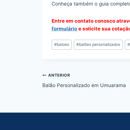
Conheça também o guia complet
Entre em contato conosco atra
formulário
e solicite sua cotaç
Tags
#
baloes
#
balões personalizados
do
Post:
Navegação
ANTERIOR
Balão Personalizado em Umuarama
de
Post