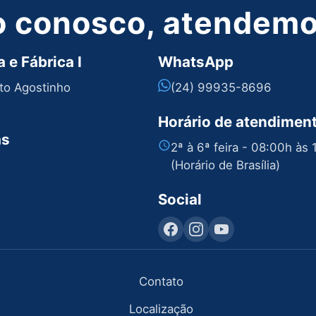
o conosco, atendemos
 e Fábrica I
WhatsApp
nto Agostinho
(24) 99935-8696
Horário de atendimen
as
2ª à 6ª feira - 08:00h às
(Horário de Brasília)
Social
Contato
Localização