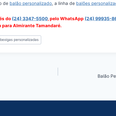
o de
balão personalizado
, a linha de
balões personaliz
vés do
(24) 3347-5500
, pelo WhatsApp
(24) 99935-8
ão para Almirante Tamandaré.
#
bexigas personalizadas
Balão P