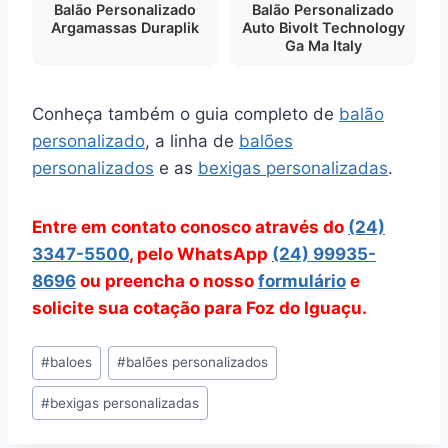
Balão Personalizado
Balão Personalizado
Argamassas Duraplik
Auto Bivolt Technology
Ga Ma Italy
Conheça também o guia completo de
balão
personalizado
, a linha de
balões
personalizados
e as
bexigas personalizadas
.
Entre em contato conosco através do
(24)
3347-5500
, pelo WhatsApp
(24) 99935-
8696
ou preencha o nosso
formulário
e
solicite sua cotação para Foz do Iguaçu.
Tags
#
baloes
#
balões personalizados
do
#
bexigas personalizadas
Post: