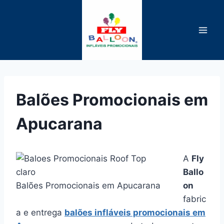
Pular
para
o
Conteúdo
Balões Promocionais em
Apucarana
A
Fly
Ballo
Balões Promocionais em Apucarana
on
fabric
a e entrega
balões infláveis promocionais em