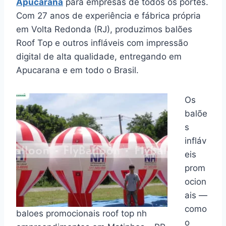
Apucarana
para empresas de todos os portes.
Com 27 anos de experiência e fábrica própria
em Volta Redonda (RJ), produzimos balões
Roof Top e outros infláveis com impressão
digital de alta qualidade, entregando em
Apucarana e em todo o Brasil.
Os
balõe
s
infláv
eis
prom
ocion
ais —
como
baloes promocionais roof top nh
o