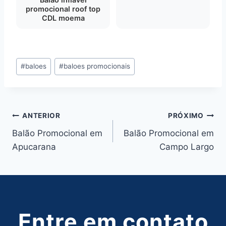
promocional roof top
CDL moema
Tags
#
baloes
#
baloes promocionais
do
Post:
Navegação
ANTERIOR
PRÓXIMO
Balão Promocional em
Balão Promocional em
de
Apucarana
Campo Largo
Post
Entre em contato