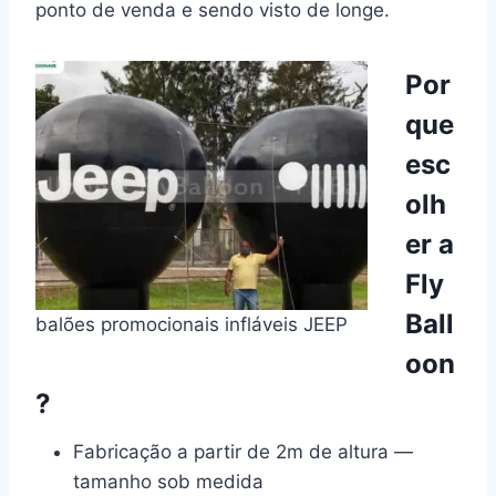
ponto de venda e sendo visto de longe.
Por
que
esc
olh
er a
Fly
Ball
balões promocionais infláveis JEEP
oon
?
Fabricação a partir de 2m de altura —
tamanho sob medida