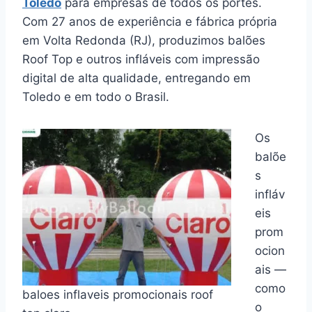
Toledo
para empresas de todos os portes.
Com 27 anos de experiência e fábrica própria
em Volta Redonda (RJ), produzimos balões
Roof Top e outros infláveis com impressão
digital de alta qualidade, entregando em
Toledo e em todo o Brasil.
Os
balõe
s
infláv
eis
prom
ocion
ais —
como
baloes inflaveis promocionais roof
o