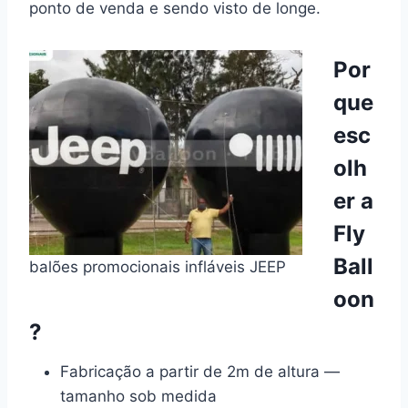
ponto de venda e sendo visto de longe.
Por
que
esc
olh
er a
Fly
Ball
balões promocionais infláveis JEEP
oon
?
Fabricação a partir de 2m de altura —
tamanho sob medida