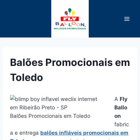
Pular
para
o
Conteúdo
Balões Promocionais em
Toledo
A
Fly
Ballo
Balões Promocionais em Toledo
on
fabric
a e entrega
balões infláveis promocionais em