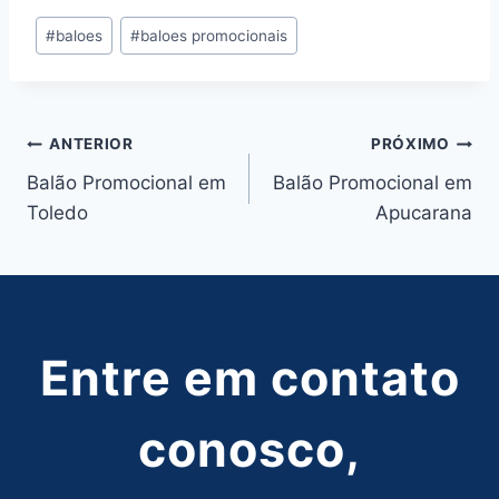
Tags
#
baloes
#
baloes promocionais
do
Post:
Navegação
ANTERIOR
PRÓXIMO
Balão Promocional em
Balão Promocional em
de
Toledo
Apucarana
Post
Entre em contato
conosco,