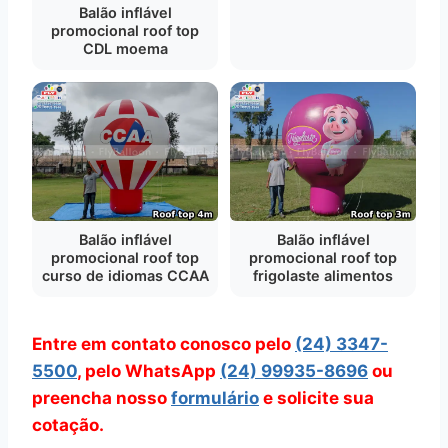
Balão inflável
promocional roof top
CDL moema
Balão inflável
Balão inflável
promocional roof top
promocional roof top
curso de idiomas CCAA
frigolaste alimentos
Entre em contato conosco pelo
(24) 3347-
5500
, pelo WhatsApp
(24) 99935-8696
ou
preencha nosso
formulário
e solicite sua
cotação.