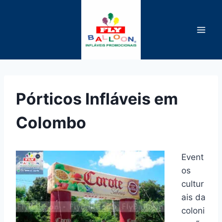
Pular
para
o
Conteúdo
Pórticos Infláveis em
Colombo
Event
os
cultur
ais da
coloni