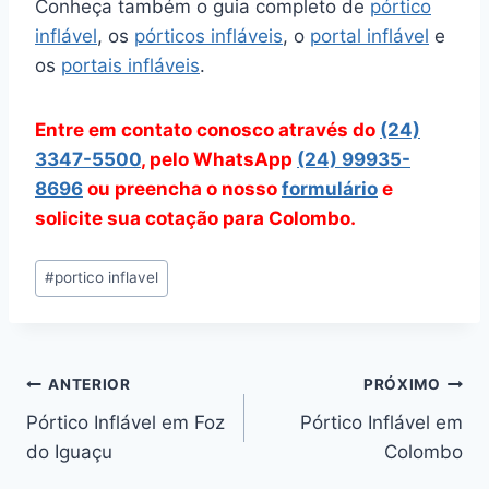
Conheça também o guia completo de
pórtico
inflável
, os
pórticos infláveis
, o
portal inflável
e
os
portais infláveis
.
Entre em contato conosco através do
(24)
3347-5500
, pelo WhatsApp
(24) 99935-
8696
ou preencha o nosso
formulário
e
solicite sua cotação para Colombo.
Tags
#
portico inflavel
do
Post:
Navegação
ANTERIOR
PRÓXIMO
Pórtico Inflável em Foz
Pórtico Inflável em
de
do Iguaçu
Colombo
Post