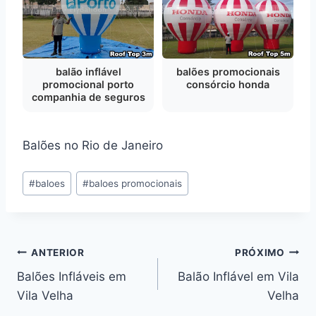
balão inflável
balões promocionais
promocional porto
consórcio honda
companhia de seguros
Balões no Rio de Janeiro
Tags
#
baloes
#
baloes promocionais
do
Post:
Navegação
ANTERIOR
PRÓXIMO
Balões Infláveis em
Balão Inflável em Vila
de
Vila Velha
Velha
Post