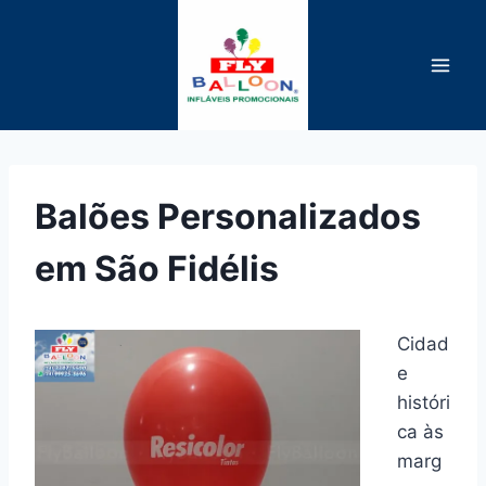
Pular
para
o
Conteúdo
Balões Personalizados
em São Fidélis
Cidad
e
históri
ca às
marg