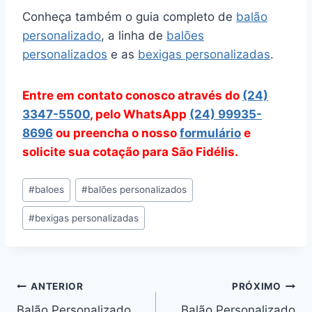
Conheça também o guia completo de
balão
personalizado
, a linha de
balões
personalizados
e as
bexigas personalizadas
.
Entre em contato conosco através do
(24)
3347-5500
, pelo WhatsApp
(24) 99935-
8696
ou preencha o nosso
formulário
e
solicite sua cotação para São Fidélis.
Tags
#
baloes
#
balões personalizados
do
#
bexigas personalizadas
Post:
Navegação
ANTERIOR
PRÓXIMO
Balão Personalizado
Balão Personalizado