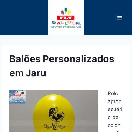
Pular
para
o
Conteúdo
Balões Personalizados
em Jaru
Polo
agrop
ecuári
o de
coloni