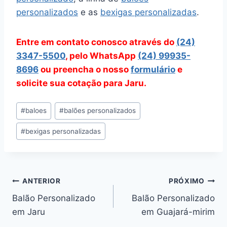
personalizados
e as
bexigas personalizadas
.
Entre em contato conosco através do
(24)
3347-5500
, pelo WhatsApp
(24) 99935-
8696
ou preencha o nosso
formulário
e
solicite sua cotação para Jaru.
Tags
#
baloes
#
balões personalizados
do
#
bexigas personalizadas
Post:
Navegação
ANTERIOR
PRÓXIMO
Balão Personalizado
Balão Personalizado
de
em Jaru
em Guajará-mirim
Post