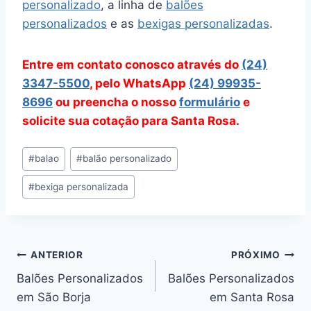
personalizado
, a linha de
balões
personalizados
e as
bexigas personalizadas
.
Entre em contato conosco através do
(24)
3347-5500
, pelo WhatsApp
(24) 99935-
8696
ou preencha o nosso
formulário
e
solicite sua cotação para Santa Rosa.
Tags
#
balao
#
balão personalizado
do
#
bexiga personalizada
Post:
Navegação
ANTERIOR
PRÓXIMO
Balões Personalizados
Balões Personalizados
de
em São Borja
em Santa Rosa