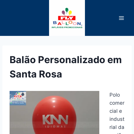
Pular
para
o
Conteúdo
Balão Personalizado em
Santa Rosa
Polo
comer
cial e
indust
rial da