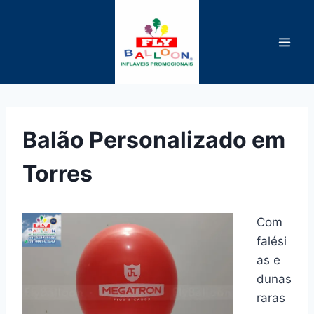
Pular
para
o
Conteúdo
Balão Personalizado em
Torres
Com
falési
as e
dunas
raras