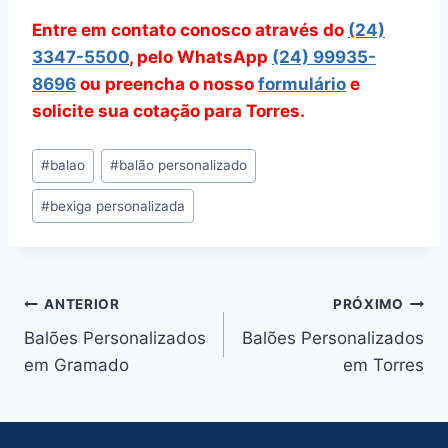
Entre em contato conosco através do
(24)
3347-5500
, pelo WhatsApp
(24) 99935-
8696
ou preencha o nosso
formulário
e
solicite sua cotação para Torres.
Tags
#
balao
#
balão personalizado
do
#
bexiga personalizada
Post:
Navegação
ANTERIOR
PRÓXIMO
Balões Personalizados
Balões Personalizados
de
em Gramado
em Torres
Post