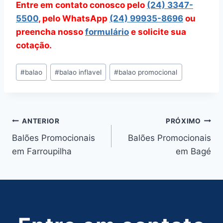
Entre em contato conosco pelo
(24) 3347-
5500
, pelo WhatsApp
(24) 99935-8696
ou
preencha nosso
formulário
e solicite sua
cotação.
Tags
#
balao
#
balao inflavel
#
balao promocional
do
Post:
Navegação
ANTERIOR
PRÓXIMO
Balões Promocionais
Balões Promocionais
de
em Farroupilha
em Bagé
Post