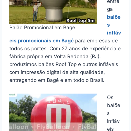
entre
ga
balõe
s
Balão Promocional em Bagé
infláv
eis promocionais em Bagé
para empresas de
todos os portes. Com 27 anos de experiência e
fábrica própria em Volta Redonda (RJ),
produzimos balões Roof Top e outros infláveis
com impressão digital de alta qualidade,
entregando em Bagé e em todo o Brasil.
Os
balõe
s
infláv
eis