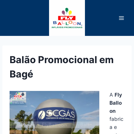
Pular
para
o
Conteúdo
Balão Promocional em
Bagé
A
Fly
Ballo
on
fabric
a e