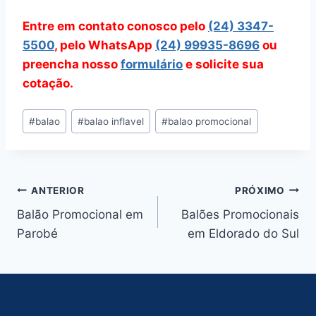
Entre em contato conosco pelo
(24) 3347-
5500
, pelo WhatsApp
(24) 99935-8696
ou
preencha nosso
formulário
e solicite sua
cotação.
Tags
#
balao
#
balao inflavel
#
balao promocional
do
Post:
Navegação
ANTERIOR
PRÓXIMO
Balão Promocional em
Balões Promocionais
de
Parobé
em Eldorado do Sul
Post