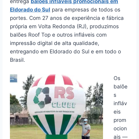
entrega
balões infláveis promocionais em
Eldorado do Sul
para empresas de todos os
portes. Com 27 anos de experiência e fábrica
própria em Volta Redonda (RJ), produzimos
balões Roof Top e outros infláveis com
impressão digital de alta qualidade,
entregando em Eldorado do Sul e em todo o
Brasil.
Os
balõe
s
infláv
eis
prom
ocion
ais —