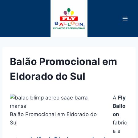
Pular
para
o
Conteúdo
Balão Promocional em
Eldorado do Sul
A
Fly
Ballo
Balão Promocional em Eldorado do
on
Sul
fabric
a e