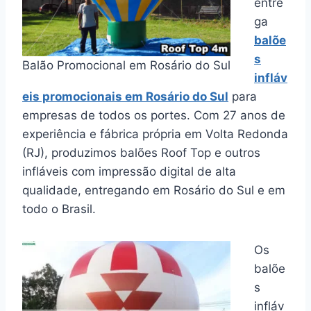
entre
ga
balõe
s
Balão Promocional em Rosário do Sul
infláv
eis promocionais em Rosário do Sul
para
empresas de todos os portes. Com 27 anos de
experiência e fábrica própria em Volta Redonda
(RJ), produzimos balões Roof Top e outros
infláveis com impressão digital de alta
qualidade, entregando em Rosário do Sul e em
todo o Brasil.
Os
balõe
s
infláv