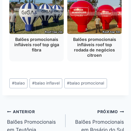
Balões promocionais
Balões promocionais
infláveis roof top giga
infláveis roof top
fibra
rodada de negócios
citroen
Tags
#
balao
#
balao inflavel
#
balao promocional
do
Post:
Navegação
ANTERIOR
PRÓXIMO
Balões Promocionais
Balões Promocionais
de
em Teutônia
em Rosário do Sul