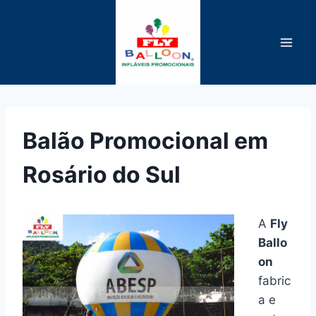
Pular
para
o
Conteúdo
Balão Promocional em
Rosário do Sul
A
Fly
Ballo
on
fabric
a e