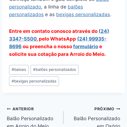
personalizado
, a linha de
balões
personalizados
e as
bexigas personalizadas
.
Entre em contato conosco através do
(24)
3347-5500
, pelo WhatsApp
(24) 99935-
8696
ou preencha o nosso
formulário
e
solicite sua cotação para Arroio do Meio.
Tags
#
baloes
#
balões personalizados
do
#
bexigas personalizadas
Post:
Navegação
ANTERIOR
PRÓXIMO
Balão Personalizado
Balão Personalizado
de
em Arroio do Meio
em Osório