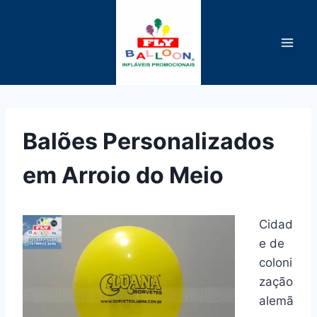
Pular
para
o
Conteúdo
Balões Personalizados
em Arroio do Meio
Cidad
e de
coloni
zação
alemã