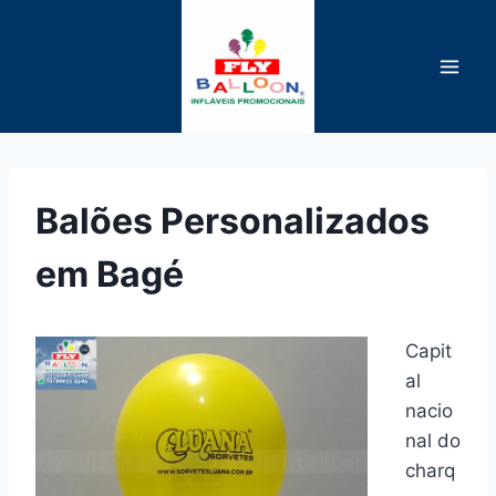
Pular
para
o
Conteúdo
Balões Personalizados
em Bagé
Capit
al
nacio
nal do
charq