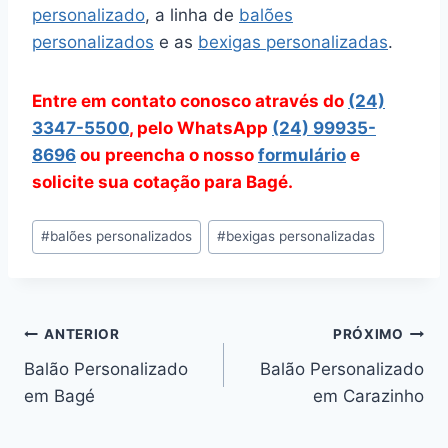
personalizado
, a linha de
balões
personalizados
e as
bexigas personalizadas
.
Entre em contato conosco através do
(24)
3347-5500
, pelo WhatsApp
(24) 99935-
8696
ou preencha o nosso
formulário
e
solicite sua cotação para Bagé.
Tags
#
balões personalizados
#
bexigas personalizadas
do
Post:
Navegação
ANTERIOR
PRÓXIMO
Balão Personalizado
Balão Personalizado
de
em Bagé
em Carazinho
Post