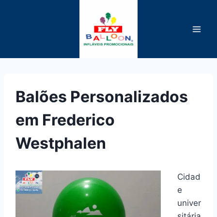
Pular
para
o
Conteúdo
Balões Personalizados
em Frederico
Westphalen
Cidad
e
univer
sitária