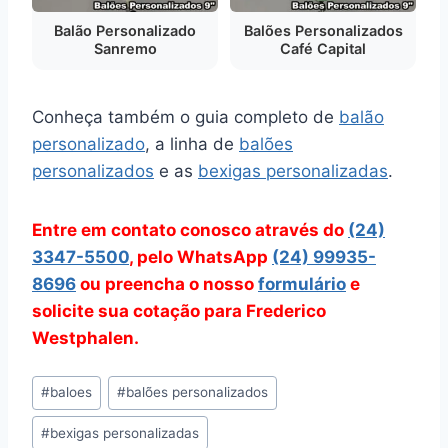
Balão Personalizado
Balões Personalizados
Sanremo
Café Capital
Conheça também o guia completo de
balão
personalizado
, a linha de
balões
personalizados
e as
bexigas personalizadas
.
Entre em contato conosco através do
(24)
3347-5500
, pelo WhatsApp
(24) 99935-
8696
ou preencha o nosso
formulário
e
solicite sua cotação para Frederico
Westphalen.
Tags
#
baloes
#
balões personalizados
do
#
bexigas personalizadas
Post: