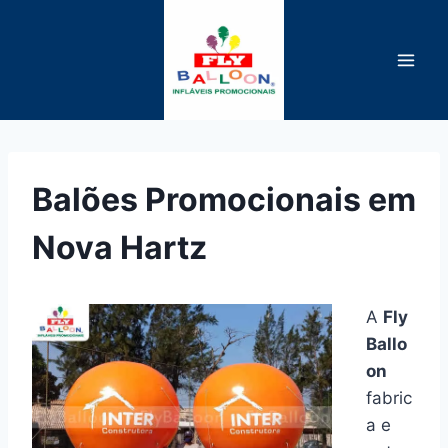
Pular
para
o
Conteúdo
Balões Promocionais em
Nova Hartz
A
Fly
Ballo
on
fabric
a e