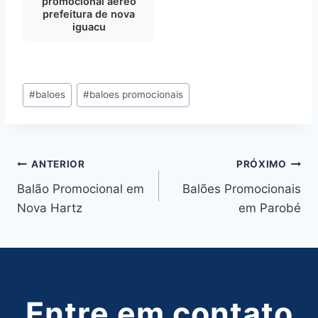
promocional aereo
prefeitura de nova
iguacu
Tags
#
baloes
#
baloes promocionais
do
Post:
Navegação
ANTERIOR
PRÓXIMO
Balão Promocional em
Balões Promocionais
de
Nova Hartz
em Parobé
Post
Entre em contato