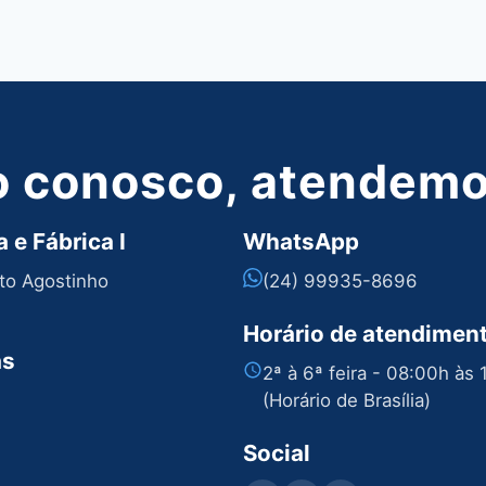
o conosco, atendemos
 e Fábrica I
WhatsApp
nto Agostinho
(24) 99935-8696
Horário de atendimen
as
2ª à 6ª feira - 08:00h às
(Horário de Brasília)
Social