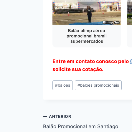
Balão blimp aéreo
promocional bramil
supermercados
Entre em contato conosco pelo
solicite sua cotação.
Tags
#
baloes
#
baloes promocionais
do
Post:
Navegação
ANTERIOR
Balão Promocional em Santiago
de