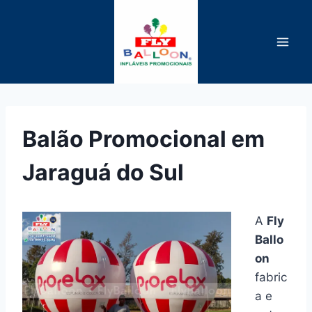
Pular
para
o
Conteúdo
Balão Promocional em
Jaraguá do Sul
A
Fly
Ballo
on
fabric
a e