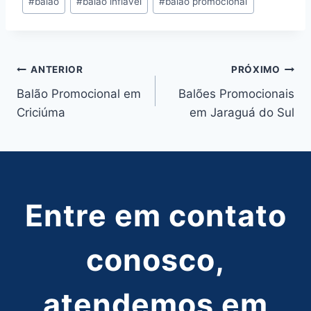
#
balao
#
balao inflavel
#
balao promocional
do
Post:
Navegação
ANTERIOR
PRÓXIMO
Balão Promocional em
Balões Promocionais
de
Criciúma
em Jaraguá do Sul
Post
Entre em contato
conosco,
atendemos em