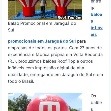
entre
ga
balõe
s
Balão Promocional em Jaraguá do
infláv
Sul
eis
promocionais em Jaraguá do Sul
para
empresas de todos os portes. Com 27 anos de
experiência e fábrica própria em Volta Redonda
(RJ), produzimos balões Roof Top e outros
infláveis com impressão digital de alta
qualidade, entregando em Jaraguá do Sul e em
todo o Brasil.
Os
balõe
s