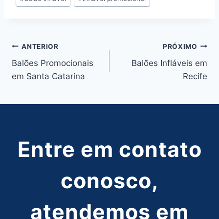
do
Post:
Navegação
ANTERIOR
PRÓXIMO
Balões Promocionais
Balões Infláveis em
de
em Santa Catarina
Recife
Post
Entre em contato
conosco,
atendemos em