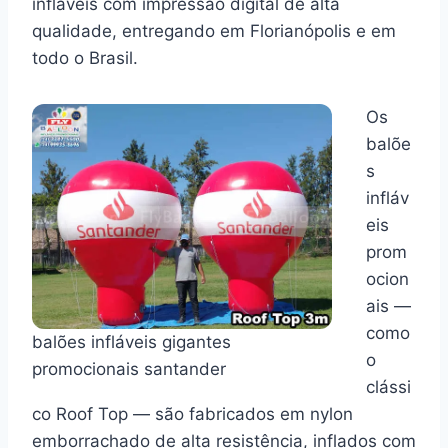
infláveis com impressão digital de alta
qualidade, entregando em Florianópolis e em
todo o Brasil.
Os
balõe
s
infláv
eis
prom
ocion
ais —
como
balões infláveis gigantes
o
promocionais santander
clássi
co Roof Top — são fabricados em nylon
emborrachado de alta resistência, inflados com