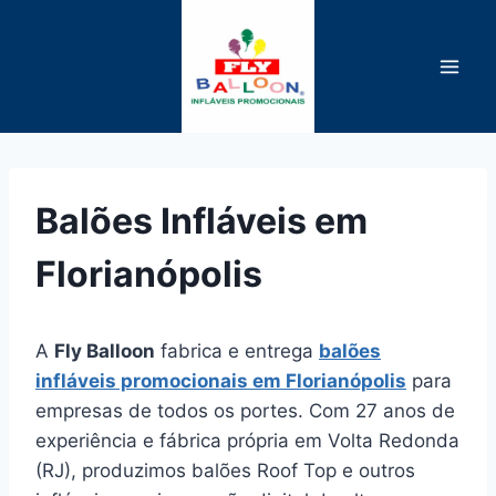
Pular
para
o
Conteúdo
Balões Infláveis em
Florianópolis
A
Fly Balloon
fabrica e entrega
balões
infláveis promocionais em Florianópolis
para
empresas de todos os portes. Com 27 anos de
experiência e fábrica própria em Volta Redonda
(RJ), produzimos balões Roof Top e outros