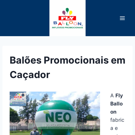
Pular
para
o
Conteúdo
Balões Promocionais em
Caçador
A
Fly
Ballo
on
fabric
a e