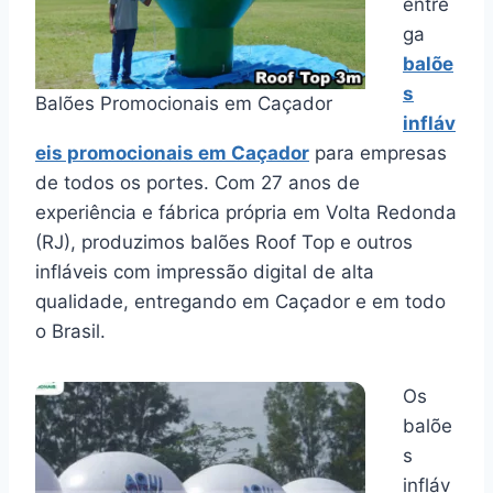
entre
ga
balõe
s
Balões Promocionais em Caçador
infláv
eis promocionais em Caçador
para empresas
de todos os portes. Com 27 anos de
experiência e fábrica própria em Volta Redonda
(RJ), produzimos balões Roof Top e outros
infláveis com impressão digital de alta
qualidade, entregando em Caçador e em todo
o Brasil.
Os
balõe
s
infláv