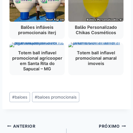
Balões infláveis
Balão Personalizado
promocionais iterj
Chikas Cosméticos
Totem ball inflavel
Totem ball inflavel
promocional agricooper
promocional amaral
em Santa Rita do
imoveis
Sapucaí – MG
Tags
#
baloes
#
baloes promocionais
do
Post:
Navegação
ANTERIOR
PRÓXIMO