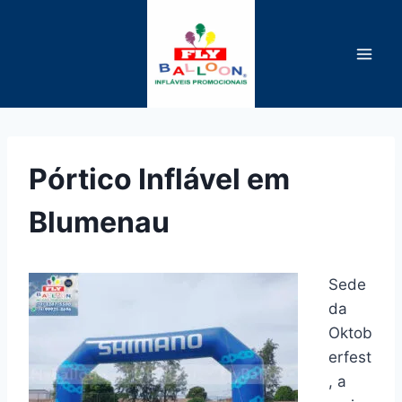
Pular
para
o
Conteúdo
Pórtico Inflável em
Blumenau
Sede
da
Oktob
erfest
, a