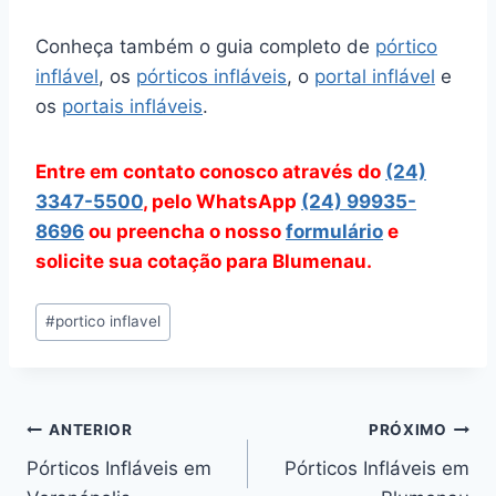
Conheça também o guia completo de
pórtico
inflável
, os
pórticos infláveis
, o
portal inflável
e
os
portais infláveis
.
Entre em contato conosco através do
(24)
3347-5500
, pelo WhatsApp
(24) 99935-
8696
ou preencha o nosso
formulário
e
solicite sua cotação para Blumenau.
Tags
#
portico inflavel
do
Post:
Navegação
ANTERIOR
PRÓXIMO
Pórticos Infláveis em
Pórticos Infláveis em
de