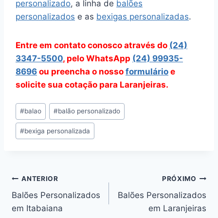
personalizado
, a linha de
balões
personalizados
e as
bexigas personalizadas
.
Entre em contato conosco através do
(24)
3347-5500
, pelo WhatsApp
(24) 99935-
8696
ou preencha o nosso
formulário
e
solicite sua cotação para Laranjeiras.
Tags
#
balao
#
balão personalizado
do
#
bexiga personalizada
Post:
Navegação
ANTERIOR
PRÓXIMO
Balões Personalizados
Balões Personalizados
de
em Itabaiana
em Laranjeiras