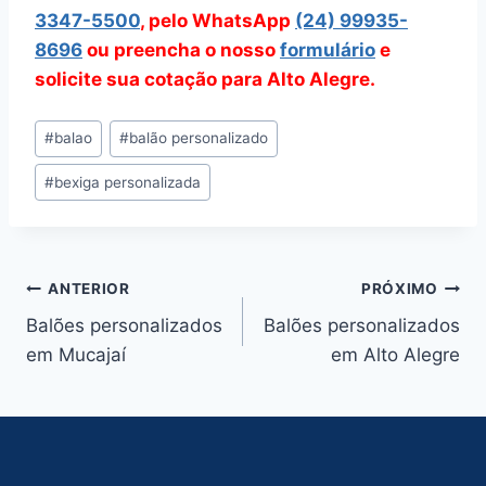
3347-5500
, pelo WhatsApp
(24) 99935-
8696
ou preencha o nosso
formulário
e
solicite sua cotação para Alto Alegre.
Tags
#
balao
#
balão personalizado
do
#
bexiga personalizada
Post:
Navegação
ANTERIOR
PRÓXIMO
Balões personalizados
Balões personalizados
de
em Mucajaí
em Alto Alegre
Post