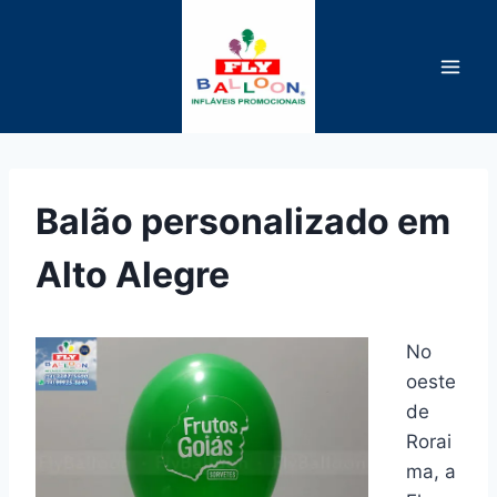
Pular
para
o
Conteúdo
Balão personalizado em
Alto Alegre
No
oeste
de
Rorai
ma, a