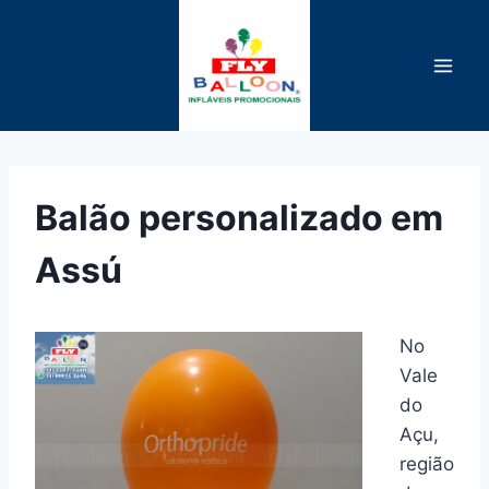
Pular
para
o
Conteúdo
Balão personalizado em
Assú
No
Vale
do
Açu,
região