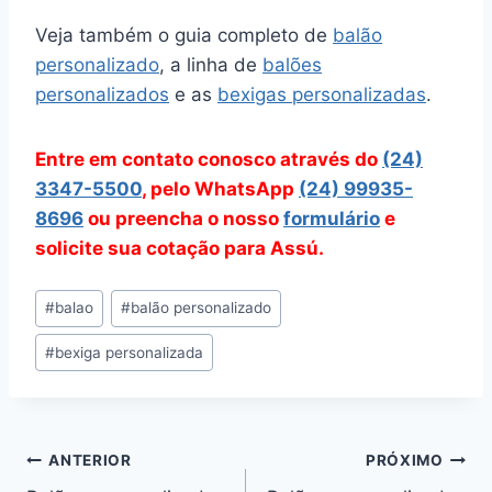
Veja também o guia completo de
balão
personalizado
, a linha de
balões
personalizados
e as
bexigas personalizadas
.
Entre em contato conosco através do
(24)
3347-5500
, pelo WhatsApp
(24) 99935-
8696
ou preencha o nosso
formulário
e
solicite sua cotação para Assú.
Tags
#
balao
#
balão personalizado
do
#
bexiga personalizada
Post:
Navegação
ANTERIOR
PRÓXIMO