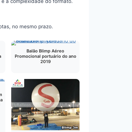
 e a complexidade do formato.
otas, no mesmo prazo.
Balão Blimp Aéreo
a
Promocional portuário do ano
2019
m
ça
J