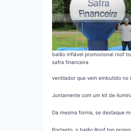
balão inflável promocional roof t
safra financeira
ventilador que vem embutido no i
Juntamente com um kit de ilumina
Da mesma forma, se destaque me
Portanto, o balão Roof top promoc