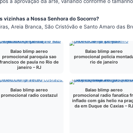
após a aprovação da arte, variando conforme o tamanho
es vizinhas a Nossa Senhora do Socorro?
as, Areia Branca, São Cristóvão e Santo Amaro das Br
Balao blimp aereo
Balao blimp aereo
promocional paroquia sao
promocional policia montad
francisco de paula no Rio de
rio de janeiro
janeiro – RJ
Balao blimp aereo
Balao blimp aereo
promocional radio costazul
promocional radio fanatica f
inflado com gás helio na pra
da em Duque de Caxias – R