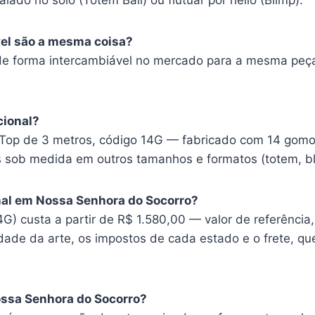
alado no solo (Totem Ball) ou flutuar por hélio (Blimp).
vel são a mesma coisa?
de forma intercambiável no mercado para a mesma peça 
cional?
Top de 3 metros, código 14G — fabricado com 14 gomos
ob medida em outros tamanhos e formatos (totem, bli
nal em Nossa Senhora do Socorro?
) custa a partir de R$ 1.580,00 — valor de referência
ade da arte, os impostos de cada estado e o frete, que
ossa Senhora do Socorro?