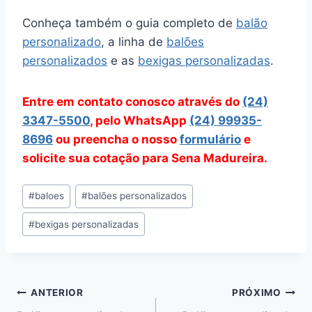
Conheça também o guia completo de
balão
personalizado
, a linha de
balões
personalizados
e as
bexigas personalizadas
.
Entre em contato conosco através do
(24)
3347-5500
, pelo WhatsApp
(24) 99935-
8696
ou preencha o nosso
formulário
e
solicite sua cotação para Sena Madureira.
Tags
#
baloes
#
balões personalizados
do
#
bexigas personalizadas
Post:
Navegação
ANTERIOR
PRÓXIMO