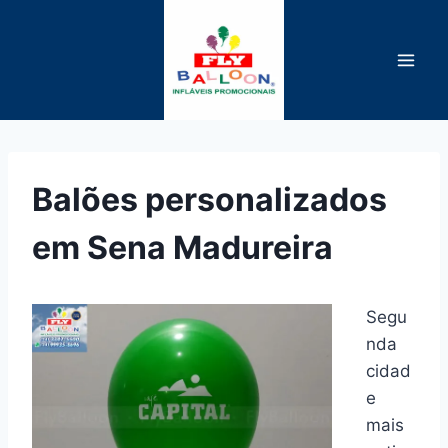
Pular
para
o
Conteúdo
Balões personalizados
em Sena Madureira
Segu
nda
cidad
e
mais