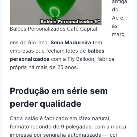
antiga
do
Acre,
às
Balões Personalizados Café Capital
marg
ens do Rio Iaco,
Sena Madureira
tem
empresas que fecham lotes de
balões
personalizados
com a Fly Balloon, fábrica
própria há mais de 25 anos.
Produção em série sem
perder qualidade
Cada balão é fabricado em látex natural,
formato redondo de 9 polegadas, com a marca
impressa por serigrafia automatizada — cor