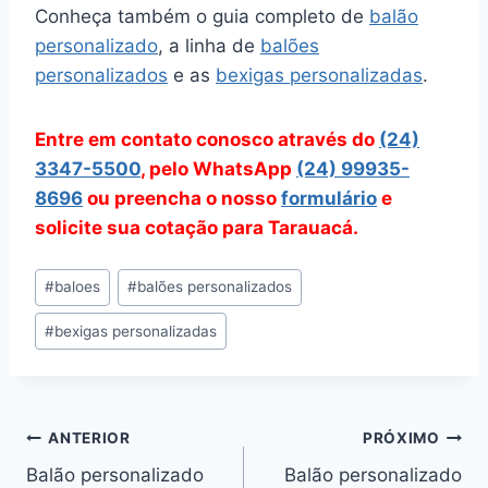
Conheça também o guia completo de
balão
personalizado
, a linha de
balões
personalizados
e as
bexigas personalizadas
.
Entre em contato conosco através do
(24)
3347-5500
, pelo WhatsApp
(24) 99935-
8696
ou preencha o nosso
formulário
e
solicite sua cotação para Tarauacá.
Tags
#
baloes
#
balões personalizados
do
#
bexigas personalizadas
Post:
Navegação
ANTERIOR
PRÓXIMO
Balão personalizado
Balão personalizado