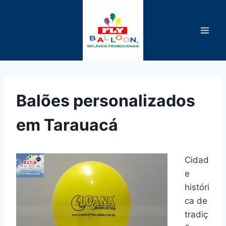
Pular
para
o
Conteúdo
Balões personalizados
em Tarauacá
Cidad
e
históri
ca de
tradiç