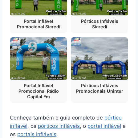
Portal Inflável
Pórticos Infláveis
Promocional Sicredi
Sicredi
Portal Inflável
Pórticos Infláveis
Promocional Rádio
Promocionais Uninter
Capital Fm
Conheça também o guia completo de
pórtico
inflável
, os
pórticos infláveis
, o
portal inflável
e
os
portais infláveis
.