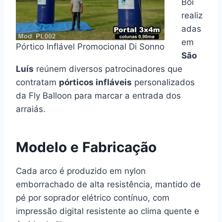
Boi
realiz
adas
em
Pórtico Inflável Promocional Di Sonno
São
Luís
reúnem diversos patrocinadores que
contratam
pórticos infláveis
personalizados
da Fly Balloon para marcar a entrada dos
arraiás.
Modelo e Fabricação
Cada arco é produzido em nylon
emborrachado de alta resistência, mantido de
pé por soprador elétrico contínuo, com
impressão digital resistente ao clima quente e