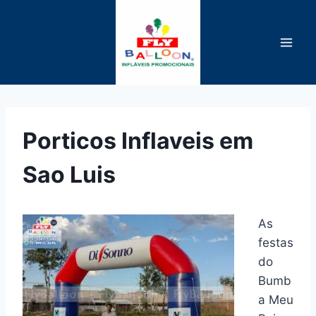
Pular
para
o
Conteúdo
Porticos Inflaveis em
Sao Luis
As
festas
do
Bumb
a Meu