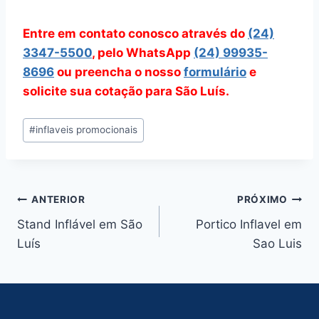
Entre em contato conosco através do
(24)
3347-5500
, pelo WhatsApp
(24) 99935-
8696
ou preencha o nosso
formulário
e
solicite sua cotação para São Luís.
Tags
#
inflaveis promocionais
do
Post:
Navegação
ANTERIOR
PRÓXIMO
Stand Inflável em São
Portico Inflavel em
de
Luís
Sao Luis
Post