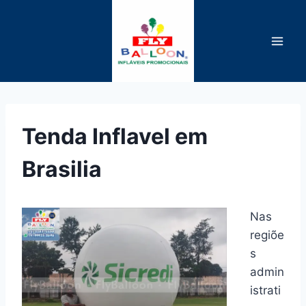
Pular
para
o
Conteúdo
Tenda Inflavel em
Brasilia
Nas
regiõe
s
admin
istrati