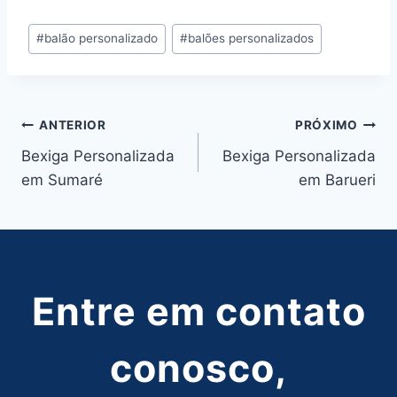
Tags
#
balão personalizado
#
balões personalizados
do
Post:
Navegação
ANTERIOR
PRÓXIMO
Bexiga Personalizada
Bexiga Personalizada
de
em Sumaré
em Barueri
Post
Entre em contato
conosco,