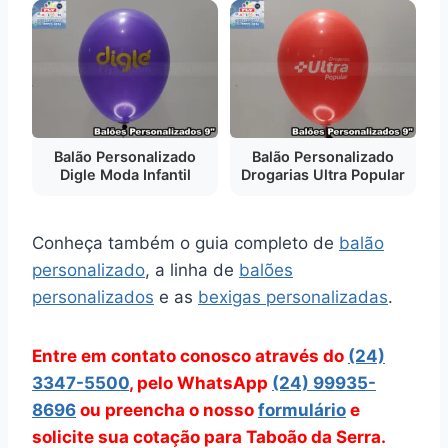
Balão Personalizado
Balão Personalizado
Digle Moda Infantil
Drogarias Ultra Popular
Conheça também o guia completo de
balão
personalizado
, a linha de
balões
personalizados
e as
bexigas personalizadas
.
Entre em contato conosco através do
(24)
3347-5500
, pelo WhatsApp
(24) 99935-
8696
ou preencha o nosso
formulário
e
solicite sua cotação para Taboão da Serra.