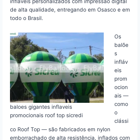
infláveis personalizados com impressão digital
de alta qualidade, entregando em Osasco e em
todo o Brasil.
Os
balõe
s
infláv
eis
prom
ocion
ais —
como
baloes gigantes inflaveis
o
promocionais roof top sicredi
clássi
co Roof Top — são fabricados em nylon
emborrachado de alta resistência, inflados com