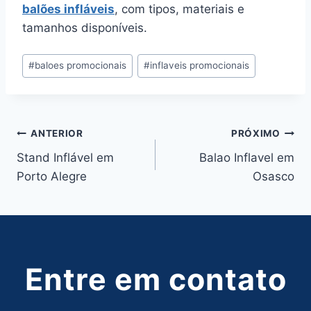
balões infláveis
, com tipos, materiais e
tamanhos disponíveis.
Tags
#
baloes promocionais
#
inflaveis promocionais
do
Post:
Navegação
ANTERIOR
PRÓXIMO
Stand Inflável em
Balao Inflavel em
de
Porto Alegre
Osasco
Post
Entre em contato