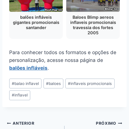
balões infláveis
Baloes Blimp aereos
gigantes promocionais
inflaveis promocionais
santander
travessia dos fortes
2005
Para conhecer todos os formatos e opções de
personalização, acesse nossa página de
balões infláveis
.
Tags
#
balao inflavel
#
baloes
#
inflaveis promocionais
do
#
inflavel
Post:
Navegação
ANTERIOR
PRÓXIMO