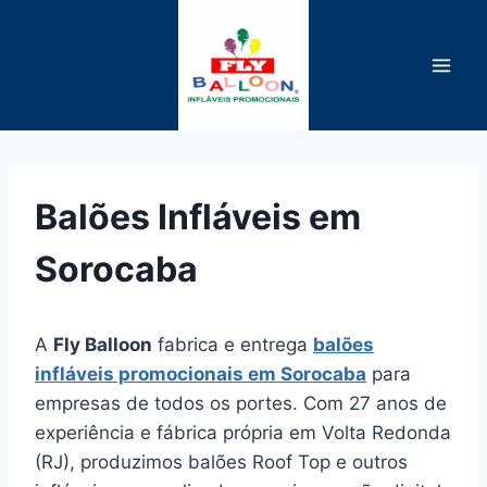
Pular
para
o
Conteúdo
Balões Infláveis em
Sorocaba
A
Fly Balloon
fabrica e entrega
balões
infláveis promocionais em Sorocaba
para
empresas de todos os portes. Com 27 anos de
experiência e fábrica própria em Volta Redonda
(RJ), produzimos balões Roof Top e outros