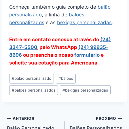
Conheça também o guia completo de
balão
personalizado
, a linha de
balões
personalizados
e as
bexigas personalizadas
.
Entre em contato conosco através do
(24)
3347-5500
, pelo WhatsApp
(24) 99935-
8696
ou preencha o nosso
formulário
e
solicite sua cotação para Americana.
Tags
#
balão personalizado
#
baloes
do
#
balões personalizados
#
bexigas personalizadas
Post:
Navegação
ANTERIOR
PRÓXIMO
Balão Personalizado
Balões Personalizados