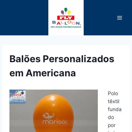
Pular
para
o
Conteúdo
Balões Personalizados
em Americana
Polo
têxtil
funda
do
por