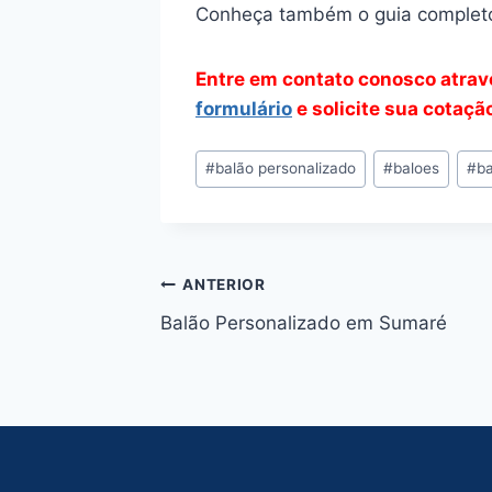
Conheça também o guia complet
Entre em contato conosco atra
formulário
e solicite sua cotaçã
Tags
#
balão personalizado
#
baloes
#
ba
do
Post:
Navegação
ANTERIOR
Balão Personalizado em Sumaré
de
Post