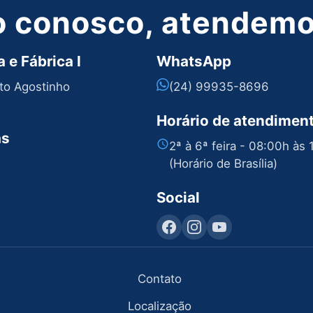
o conosco, atendemos
 e Fábrica I
WhatsApp
nto Agostinho
(24) 99935-8696
Horário de atendimen
as
2ª à 6ª feira - 08:00h às
(Horário de Brasília)
Social
Contato
Localização