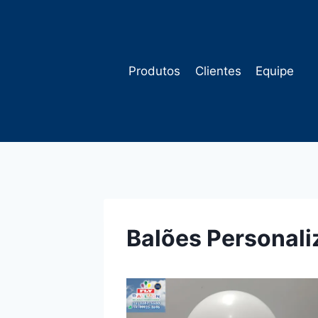
Pular
para
o
Conteúdo
Produtos
Clientes
Equipe
Balões Personal