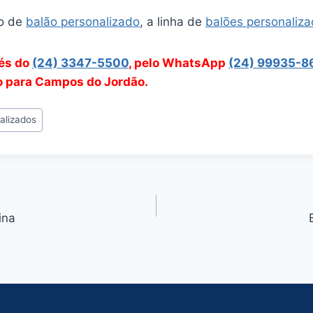
o de
balão personalizado
, a linha de
balões personaliz
vés do
(24) 3347-5500
, pelo WhatsApp
(24) 99935-8
ão para Campos do Jordão.
alizados
ina