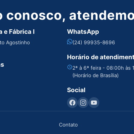
o conosco, atendemos
 e Fábrica I
WhatsApp
nto Agostinho
(24) 99935-8696
Horário de atendimen
as
2ª à 6ª feira - 08:00h às
(Horário de Brasília)
Social
Contato