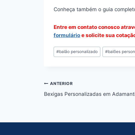
Conheça também o guia complet
Entre em contato conosco atra
formulário
e solicite sua cotaç
Tags
#
balão personalizado
#
balões person
do
Post:
Navegação
ANTERIOR
Bexigas Personalizadas em Adamant
de
Post