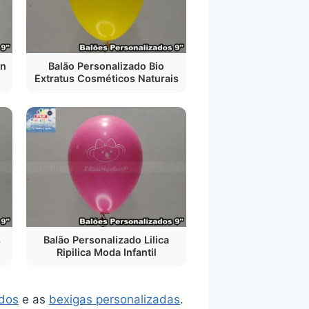
on
Balão Personalizado Bio
Extratus Cosméticos Naturais
s
Balão Personalizado Lilica
Ripilica Moda Infantil
ados
e as
bexigas personalizadas
.