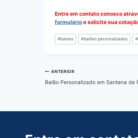
Entre em contato conosco atra
formulário
e solicite sua cotaçã
Tags
#
baloes
#
balões personalizados
do
Post:
Navegação
ANTERIOR
Balão Personalizado em Santana de 
de
Post