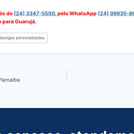
vés do
(24) 3347-5500
, pelo WhatsApp
(24) 99935-8
o para Guarujá.
#
bexigas personalizadas
Parnaíba