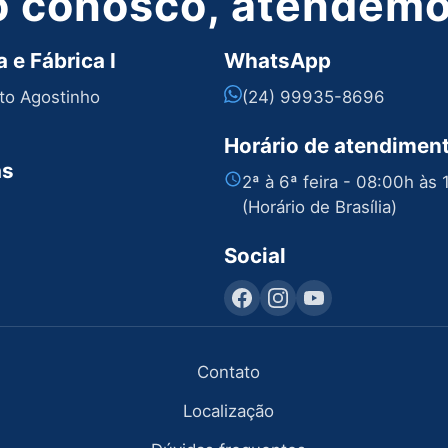
o conosco, atendemos
 e Fábrica I
WhatsApp
nto Agostinho
(24) 99935-8696
Horário de atendimen
as
2ª à 6ª feira - 08:00h às
(Horário de Brasília)
Social
Contato
Localização